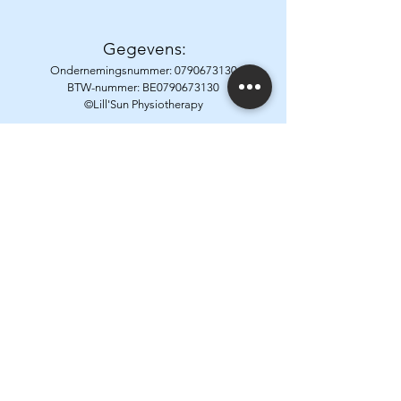
Gegevens:
Ondernemingsnummer:
0790673130
BTW-nummer: BE0790673130
©Lill'Sun Physiotherapy
website by Hunigma
Adres:
Enkel
huisbezoeken bij
de patiënt op
afspraak (tenzij
anders
besproken)