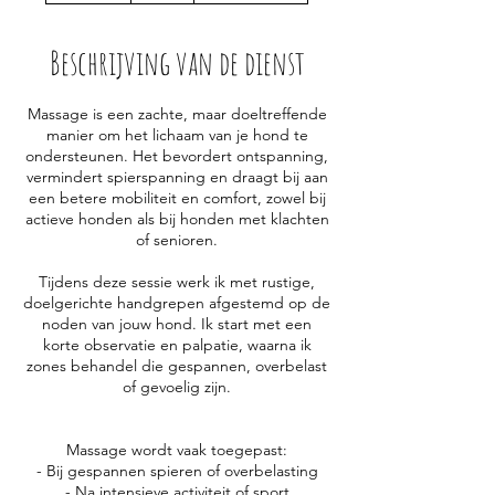
m
i
Beschrijving van de dienst
n
.
Massage is een zachte, maar doeltreffende
manier om het lichaam van je hond te
ondersteunen. Het bevordert ontspanning,
vermindert spierspanning en draagt bij aan
een betere mobiliteit en comfort, zowel bij
actieve honden als bij honden met klachten
of senioren.
Tijdens deze sessie werk ik met rustige,
doelgerichte handgrepen afgestemd op de
noden van jouw hond. Ik start met een
korte observatie en palpatie, waarna ik
zones behandel die gespannen, overbelast
of gevoelig zijn.
Massage wordt vaak toegepast:
- Bij gespannen spieren of overbelasting
- Na intensieve activiteit of sport