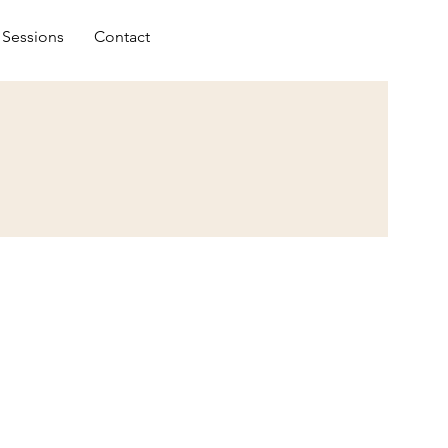
04726403
Sessions
Contact
45