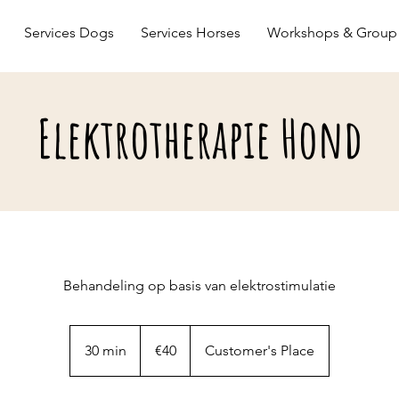
Services Dogs
Services Horses
Workshops & Group 
Elektrotherapie Hond
Behandeling op basis van elektrostimulatie
40
euros
30 min
3
€40
Customer's Place
0
m