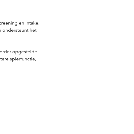
reening en intake.
en ondersteunt het
eerder opgestelde
ere spierfunctie,