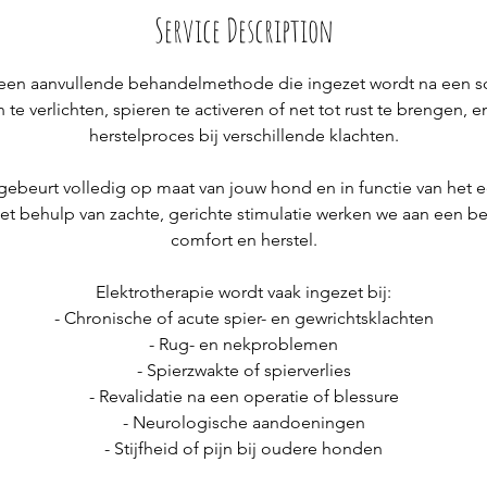
i
Service Description
n
s een aanvullende behandelmethode die ingezet wordt na een sc
 te verlichten, spieren te activeren of net tot rust te brengen, 
herstelproces bij verschillende klachten.
ebeurt volledig op maat van jouw hond en in functie van het 
t behulp van zachte, gerichte stimulatie werken we aan een bet
comfort en herstel.
Elektrotherapie wordt vaak ingezet bij:
- Chronische of acute spier- en gewrichtsklachten
- Rug- en nekproblemen
- Spierzwakte of spierverlies
- Revalidatie na een operatie of blessure
- Neurologische aandoeningen
- Stijfheid of pijn bij oudere honden