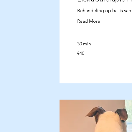
Behandeling op basis van 
Read More
30 min
40
€40
euros