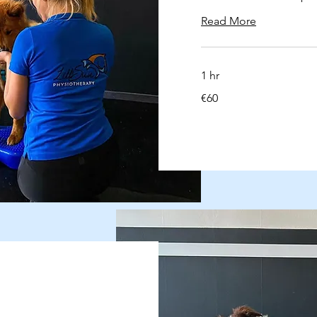
Read More
1 hr
60
€60
euros