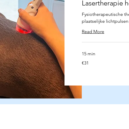
Lasertherapie 
Fysiotherapeutische th
plaatselijke lichtpulsen
Read More
15 min
31
€31
euros