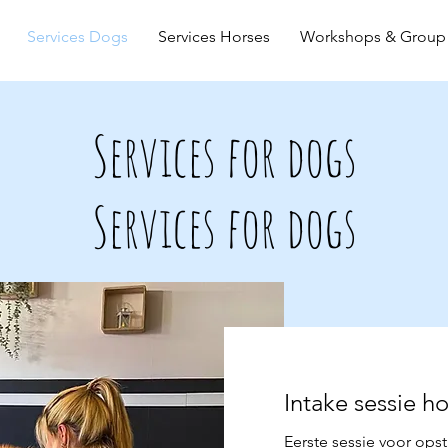
Services Dogs
Services Horses
Workshops & Group 
Services for dogs
Services for dogs
Intake sessie h
Eerste sessie voor ops