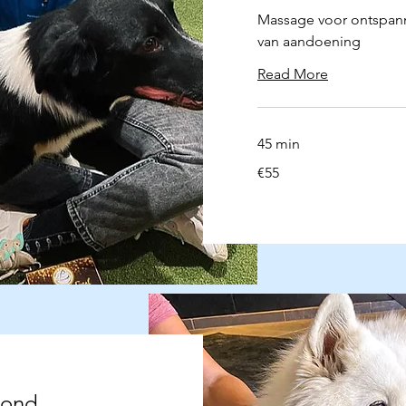
Massage voor ontspann
van aandoening
Read More
45 min
55
€55
euros
Hond