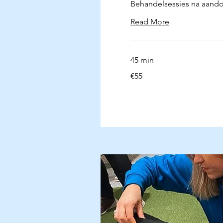
Behandelsessies na aand
Read More
45 min
55
€55
euros