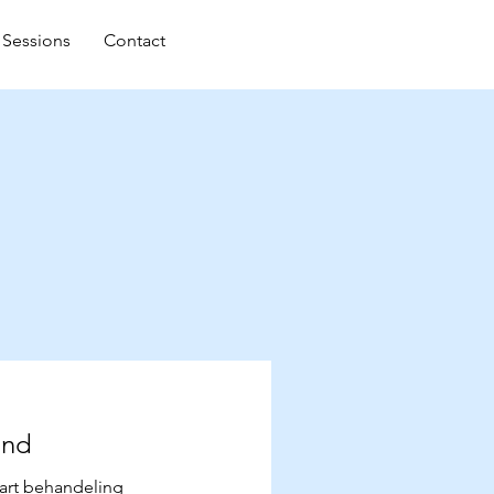
04726403
Sessions
Contact
45
ond
tart behandeling