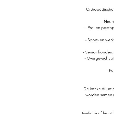
- Orthopedische 
- Neur
- Pre- en postop
- Sport- en werk
- Senior honden: 
- Overgewicht 
- Pu
De intake duurt 
worden samen ui
Twijfel je of fysi