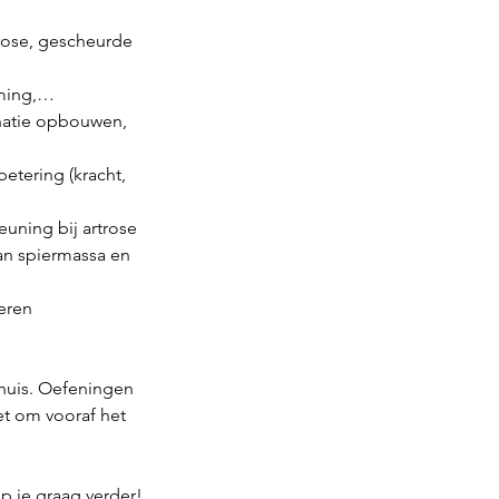
trose, gescheurde
mming,…
dinatie opbouwen,
betering (kracht,
euning bij artrose
n spiermassa en
leren
 huis. Oefeningen
et om vooraf het
lp je graag verder!