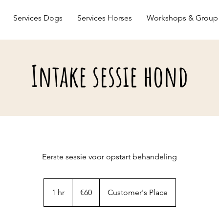
Services Dogs
Services Horses
Workshops & Group 
Intake sessie hond
Eerste sessie voor opstart behandeling
60
euros
1 hr
1
€60
Customer's Place
h