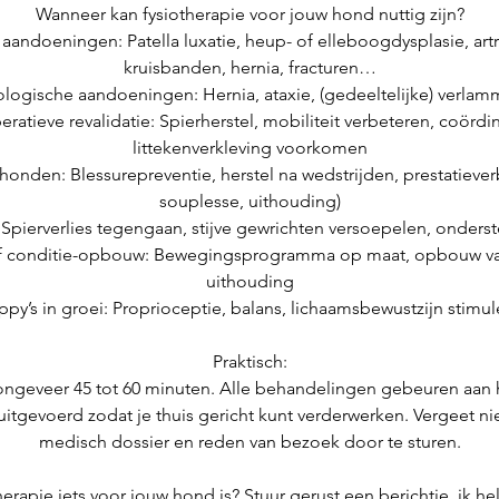
Wanneer kan fysiotherapie voor jouw hond nuttig zijn?
aandoeningen: Patella luxatie, heup- of elleboogdysplasie, ar
kruisbanden, hernia, fracturen…
ologische aandoeningen: Hernia, ataxie, (gedeeltelijke) verla
eratieve revalidatie: Spierherstel, mobiliteit verbeteren, coör
littekenverkleving voorkomen
honden: Blessurepreventie, herstel na wedstrijden, prestatiever
souplesse, uithouding)
Spierverlies tegengaan, stijve gewrichten versoepelen, onderst
of conditie-opbouw: Bewegingsprogramma op maat, opbouw va
uithouding
ppy’s in groei: Proprioceptie, balans, lichaamsbewustzijn stimu
Praktisch:
ongeveer 45 tot 60 minuten. Alle behandelingen gebeuren aan
tgevoerd zodat je thuis gericht kunt verderwerken. Vergeet ni
medisch dossier en reden van bezoek door te sturen.
otherapie iets voor jouw hond is? Stuur gerust een berichtje, ik he