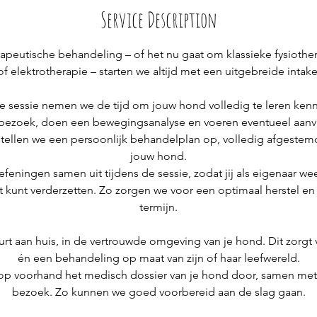
Service Description
rapeutische behandeling – of het nu gaat om klassieke fysiother
of elektrotherapie – starten we altijd met een uitgebreide intake
te sessie nemen we de tijd om jouw hond volledig te leren ke
bezoek, doen een bewegingsanalyse en voeren eventueel aanvu
stellen we een persoonlijk behandelplan op, volledig afgeste
jouw hond.
eningen samen uit tijdens de sessie, zodat jij als eigenaar wee
ct kunt verderzetten. Zo zorgen we voor een optimaal herstel en
termijn.
rt aan huis, in de vertrouwde omgeving van je hond. Dit zorgt 
én een behandeling op maat van zijn of haar leefwereld.
r op voorhand het medisch dossier van je hond door, samen met
bezoek. Zo kunnen we goed voorbereid aan de slag gaan.