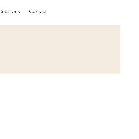
04726403
Sessions
Contact
45