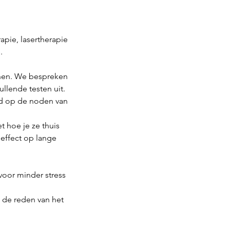
apie, lasertherapie
.
nnen. We bespreken
llende testen uit.
md op de noden van
t hoe je ze thuis
 effect op lange
voor minder stress
 de reden van het