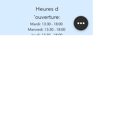
Heures d
'ouverture:
Mardi:
13:30 - 18:00
Mercredi: 13:
30 - 18:00
Jeudi: 13:
30 - 18:00
Vendredi: 13:
30 - 18:00
Samedi: 9:00 - 12:30 & 13:
30 - 18:00
Fermé les Lundis, Dimanches et jours fériés
Adresse:
Postweg 87a
1602 Vlezenbeek