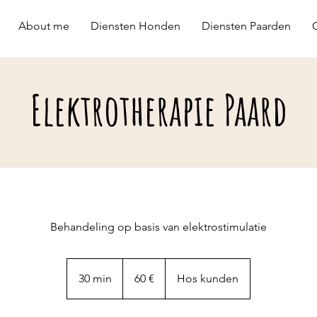
About me
Diensten Honden
Diensten Paarden
Elektrotherapie Paard
Behandeling op basis van elektrostimulatie
60
euro
30 min
3
60 €
Hos kunden
0
m