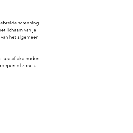
gebreide screening
et lichaam van je
en van het algemeen
e specifieke noden
groepen of zones.