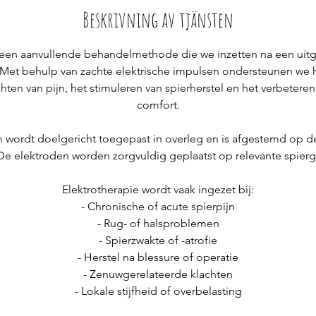
i
Beskrivning av tjänsten
n
s een aanvullende behandelmethode die we inzetten na een uit
Met behulp van zachte elektrische impulsen ondersteunen we h
ichten van pijn, het stimuleren van spierherstel en het verbeter
comfort.
 wordt doelgericht toegepast in overleg en is afgestemd op d
De elektroden worden zorgvuldig geplaatst op relevante spier
Elektrotherapie wordt vaak ingezet bij:
- Chronische of acute spierpijn
- Rug- of halsproblemen
- Spierzwakte of -atrofie
- Herstel na blessure of operatie
- Zenuwgerelateerde klachten
- Lokale stijfheid of overbelasting