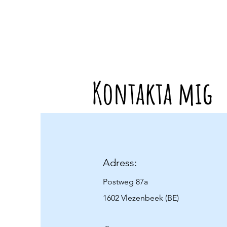
Kontakta mig
Adress:
Postweg 87a
1602 Vlezenbeek (BE)