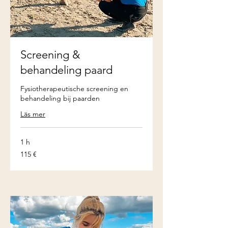
Screening &
behandeling paard
Fysiotherapeutische screening en
behandeling bij paarden
Läs mer
1 h
115
115 €
euro