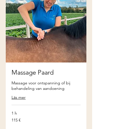
Massage Paard
Massage voor ontspanning of bij
behandeling van aandoening
Läs mer
1 h
115
115 €
euro